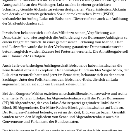
Amtsgeschäfte an den Wahlsieger. Lula machte in einem geschickten
Schachzug Geraldo Alckmin zu seinem designierten Vizepräsidenten. Alckmin
von der als konservativ geltenden Sozialdemokratischen Partei (PSDB)
verhandelte im Auftrag Lulas mit Bolsonaro. Dieser rief nun auch zur Auflösung
der Straßenblockaden auf.
Inzwischen bekannte sich auch das Militär zu seiner „Verpflichtung zur
Demokratie“ und wies zugleich die Aufforderung von Bolsonaro-Anhängern zu
einem Eingreifen zurück. In einer gemeinsamen Erklärung von Marine, Heer
und Luftwaffen wurde das in der Verfassung garantierte Demonstrationsrecht
betont, zugleich wurden Exzesse bei Protesten verurteilt. Die Amtsübergabe soll
am 1. Jänner 2023 erfolgen.
Auch Teile der bisherigen Anhängerschaft Bolsonaros haben inzwischen die
neue Realität offiziell akzeptiert. Der ehemalige Bundesrichter Sergio Moro, der
Lula einst verurteilt hatte und jetzt im Senat sitzt, bekannte sich zu der neuen
Sachlage. Unter den Politikern aus dem Bolsonaro-Kreis, die sich an Lula
angenähert haben, ist auch ein Evangelikalen-Führer.
Bei den Kongress-Wahlen erzielten wirtschaftsliberale, konservative und rechts
orientierte Parteien Erfolge. Im Abgeordnetenhaus stellt die Partei Bolsonaros
(PT) 98 Abgeordnete, der von Lulas Arbeiterpartei gegründete linksliberale
Block 68 Abgeordnete. Der Mitte-Rechts-Block geht inzwischen auf Lula zu.
Der Kongress-Präsident betonte, es sei an der Zeit, Brücken zu bauen. Gewählt
wurden neben den Mitgliedern von Senat und Abgeordnetenhaus auch die
Gouverneure und Parlamente der Bundesstaaten.
Der Wahlausgang in Brasilien wurde in weiten Teilen der Welt, vor allem im