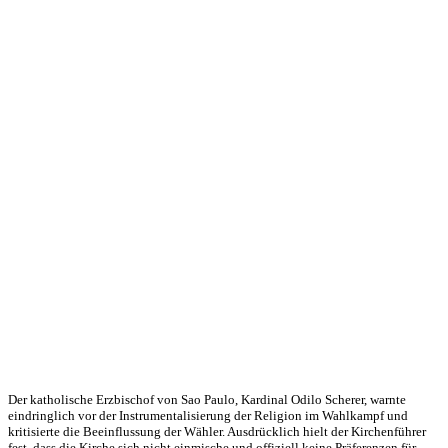
Der katholische Erzbischof von Sao Paulo, Kardinal Odilo Scherer, warnte
eindringlich vor der Instrumentalisierung der Religion im Wahlkampf und
kritisierte die Beeinflussung der Wähler. Ausdrücklich hielt der Kirchenführer
fest, dass die Kirche sich nicht einmische und offiziell keine Präferenzen für