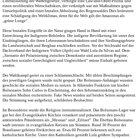
Liberalisierung der Waffengesetze, verfolgte eine Law-and-Order-Politik und
einen neoliberalen Wirtschaftskurs, der verknüpft war mit Maßnahmen gegen
Umweltpolitik und einer brutalen Abholzung des Regenwaldes Dies bedeutete
eine Schädigung des Weltklimas, denn für die Welt gilt der Amazonas als
„grüne Lunge“.
Diese brutalen Eingriffe in die Natur gingen Hand in Hand mit einer
Entrechtung der Indigenen-Behörden. Die indigene Bevölkerung litt unter den
Eindringlingen, die ihren Lebensraum beschränkten und ihre Siedlungsgebiete
für Landwirtschaft und Bergbau erschließen wollten. Vor der Stichwahl rief der
Dachverband der Indigenen Völker (Apib) zur Wahl Lula da Silvas auf. Dem
„Szenario der Polarisierung zwischen Demokratie und autoritärem Regime,
zwischen sozialer Gerechtigkeit und Ungleichheit“ müsse Einhalt geboten
werden.
Der Wahlkampf geriet zu einer Schlammschlacht. Mit üblen Beschimpfungen
des jeweiligen Gegners wurde nicht gespart. Die Bolsonaro-Anhänger wussten
geschickt die sozialen Medien zu nutzen. In führender Funktion trat hierbei
Bolsonaros Sohn Carlos in Erscheinung, der den Informationskrieg in den
sozialen Medien orchestrierte. Fake News wurden auf beiden Seiten ausgestreut.
Die Stimmung war aufgeheizt, schilderten Beobachter.
Im Besonderen wurde die Religion instrumentalisiert. Das Bolsonaro-Lager war
gut bei den Evangelikalen Kirchen verankert und präsentierte den (noch)
amtierenden Präsidenten als „Messias“ und „Erlöser“. Die Ehefrau Bolsonaros
warb intensiv in evangelikalen Kreisen um Stimmen. Rund 30 Prozent der
Brasilianer gehören Freikirchen an. Etwa 60 Prozent bekennen sich zur
katholischen Kirche. Unter den Katholiken genießt Lula größere Sympathie.