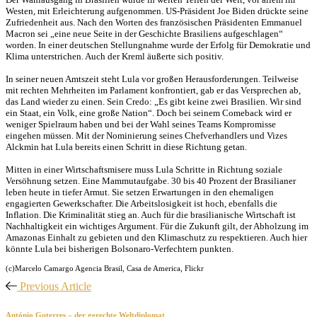
Westen, mit Erleichterung aufgenommen. US-Präsident Joe Biden drückte seine
Zufriedenheit aus. Nach den Worten des französischen Präsidenten Emmanuel
Macron sei „eine neue Seite in der Geschichte Brasiliens aufgeschlagen“
worden. In einer deutschen Stellungnahme wurde der Erfolg für Demokratie und
Klima unterstrichen. Auch der Kreml äußerte sich positiv.
In seiner neuen Amtszeit steht Lula vor großen Herausforderungen. Teilweise
mit rechten Mehrheiten im Parlament konfrontiert, gab er das Versprechen ab,
das Land wieder zu einen. Sein Credo: „Es gibt keine zwei Brasilien. Wir sind
ein Staat, ein Volk, eine große Nation“. Doch bei seinem Comeback wird er
weniger Spielraum haben und bei der Wahl seines Teams Kompromisse
eingehen müssen. Mit der Nominierung seines Chefverhandlers und Vizes
Alckmin hat Lula bereits einen Schritt in diese Richtung getan.
Mitten in einer Wirtschaftsmisere muss Lula Schritte in Richtung soziale
Versöhnung setzen. Eine Mammutaufgabe. 30 bis 40 Prozent der Brasilianer
leben heute in tiefer Armut. Sie setzen Erwartungen in den ehemaligen
engagierten Gewerkschafter. Die Arbeitslosigkeit ist hoch, ebenfalls die
Inflation. Die Kriminalität stieg an. Auch für die brasilianische Wirtschaft ist
Nachhaltigkeit ein wichtiges Argument. Für die Zukunft gilt, der Abholzung im
Amazonas Einhalt zu gebieten und den Klimaschutz zu respektieren. Auch hier
könnte Lula bei bisherigen Bolsonaro-Verfechtern punkten.
(c)Marcelo Camargo Agencia Brasil, Casa de America, Flickr
Previous Article
António Guterres – der gerechte Weltdiplomat