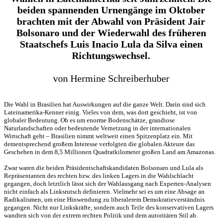
beiden spannenden Urnengänge im Oktober
brachten mit der Abwahl von Präsident Jair
Bolsonaro und der Wiederwahl des früheren
Staatschefs Luis Inacio Lula da Silva einen
Richtungswechsel.
von Hermine Schreiberhuber
Die Wahl in Brasilien hat Auswirkungen auf die ganze Welt. Darin sind sich
Lateinamerika-Kenner einig. Vieles von dem, was dort geschieht, ist von
globaler Bedeutung. Ob es um enorme Bodenschätze, grandiose
Naturlandschaften oder bedeutende Vernetzung in der internationalen
Wirtschaft geht – Brasilien nimmt weltweit einen Spitzenplatz ein. Mit
dementsprechend großem Interesse verfolgten die globalen Akteure das
Geschehen in dem 8,5 Millionen Quadratkilometer großen Land am Amazonas.
Zwar waren die beiden Präsidentschaftskandidaten Bolsonaro und Lula als
Repräsentanten des rechten bzw. des linken Lagers in die Wahlschlacht
gegangen, doch letztlich lässt sich der Wahlausgang nach Experten-Analysen
nicht einfach als Linksrutsch definieren. Vielmehr sei es um eine Absage an
Radikalismen, um eine Hinwendung zu liberalerem Demokratieverständnis
gegangen. Nicht nur Linkskräfte, sondern auch Teile des konservativen Lagers
wandten sich von der extrem rechten Politik und dem autoritären Stil ab.