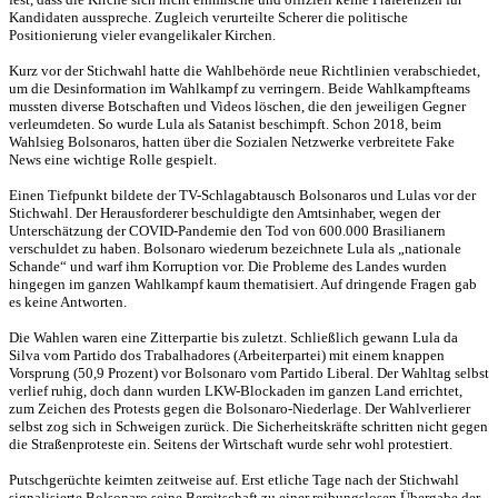
Kandidaten ausspreche. Zugleich verurteilte Scherer die politische
Positionierung vieler evangelikaler Kirchen.
Kurz vor der Stichwahl hatte die Wahlbehörde neue Richtlinien verabschiedet,
um die Desinformation im Wahlkampf zu verringern. Beide Wahlkampfteams
mussten diverse Botschaften und Videos löschen, die den jeweiligen Gegner
verleumdeten. So wurde Lula als Satanist beschimpft. Schon 2018, beim
Wahlsieg Bolsonaros, hatten über die Sozialen Netzwerke verbreitete Fake
News eine wichtige Rolle gespielt.
Einen Tiefpunkt bildete der TV-Schlagabtausch Bolsonaros und Lulas vor der
Stichwahl. Der Herausforderer beschuldigte den Amtsinhaber, wegen der
Unterschätzung der COVID-Pandemie den Tod von 600.000 Brasilianern
verschuldet zu haben. Bolsonaro wiederum bezeichnete Lula als „nationale
Schande“ und warf ihm Korruption vor. Die Probleme des Landes wurden
hingegen im ganzen Wahlkampf kaum thematisiert. Auf dringende Fragen gab
es keine Antworten.
Die Wahlen waren eine Zitterpartie bis zuletzt. Schließlich gewann Lula da
Silva vom Partido dos Trabalhadores (Arbeiterpartei) mit einem knappen
Vorsprung (50,9 Prozent) vor Bolsonaro vom Partido Liberal. Der Wahltag selbst
verlief ruhig, doch dann wurden LKW-Blockaden im ganzen Land errichtet,
zum Zeichen des Protests gegen die Bolsonaro-Niederlage. Der Wahlverlierer
selbst zog sich in Schweigen zurück. Die Sicherheitskräfte schritten nicht gegen
die Straßenproteste ein. Seitens der Wirtschaft wurde sehr wohl protestiert.
Putschgerüchte keimten zeitweise auf. Erst etliche Tage nach der Stichwahl
signalisierte Bolsonaro seine Bereitschaft zu einer reibungslosen Übergabe der