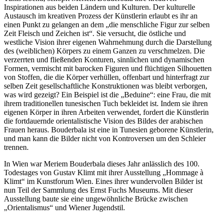
Inspirationen aus beiden Ländern und Kulturen. Der kulturelle
Austausch im kreativen Prozess der Künstlerin erlaubt es ihr an
einen Punkt zu gelangen an dem „die menschliche Figur zur selben
Zeit Fleisch und Zeichen ist“. Sie versucht, die östliche und
westliche Vision ihrer eigenen Wahrnehmung durch die Darstellung
des (weiblichen) Körpers zu einem Ganzen zu verschmelzen. Die
verzerrten und fließenden Konturen, sinnlichen und dynamischen
Formen, vermischt mit barocken Figuren und flüchtigen Silhouetten
von Stoffen, die die Körper verhüllen, offenbart und hinterfragt zur
selben Zeit gesellschaftliche Konstruktionen was bleibt verborgen,
was wird gezeigt? Ein Beispiel ist die „Beduine“: eine Frau, die mit
ihrem traditionellen tunesischen Tuch bekleidet ist. Indem sie ihren
eigenen Körper in ihren Arbeiten verwendet, fordert die Künstlerin
die fortdauernde orientalistische Vision des Bildes der arabischen
Frauen heraus. Bouderbala ist eine in Tunesien geborene Künstlerin,
und man kann die Bilder nicht von Kontroversen um den Schleier
trennen.
In Wien war Meriem Bouderbala dieses Jahr anlässlich des 100.
Todestages von Gustav Klimt mit ihrer Ausstellung „Hommage à
Klimt“ im Kunstforum Wien. Eines ihrer wundervollen Bilder ist
nun Teil der Sammlung des Ernst Fuchs Museums. Mit dieser
Ausstellung baute sie eine ungewöhnliche Brücke zwischen
„Orientalismus“ und Wiener Jugendstil.