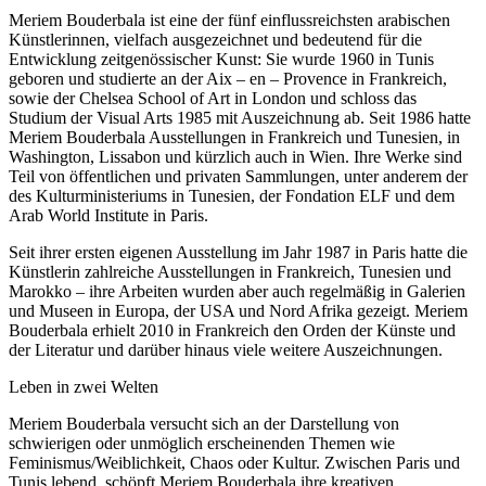
Meriem Bouderbala ist eine der fünf einflussreichsten arabischen
Künstlerinnen, vielfach ausgezeichnet und bedeutend für die
Entwicklung zeitgenössischer Kunst: Sie wurde 1960 in Tunis
geboren und studierte an der Aix – en – Provence in Frankreich,
sowie der Chelsea School of Art in London und schloss das
Studium der Visual Arts 1985 mit Auszeichnung ab. Seit 1986 hatte
Meriem Bouderbala Ausstellungen in Frankreich und Tunesien, in
Washington, Lissabon und kürzlich auch in Wien. Ihre Werke sind
Teil von öffentlichen und privaten Sammlungen, unter anderem der
des Kulturministeriums in Tunesien, der Fondation ELF und dem
Arab World Institute in Paris.
Seit ihrer ersten eigenen Ausstellung im Jahr 1987 in Paris hatte die
Künstlerin zahlreiche Ausstellungen in Frankreich, Tunesien und
Marokko – ihre Arbeiten wurden aber auch regelmäßig in Galerien
und Museen in Europa, der USA und Nord Afrika gezeigt. Meriem
Bouderbala erhielt 2010 in Frankreich den Orden der Künste und
der Literatur und darüber hinaus viele weitere Auszeichnungen.
Leben in zwei Welten
Meriem Bouderbala versucht sich an der Darstellung von
schwierigen oder unmöglich erscheinenden Themen wie
Feminismus/Weiblichkeit, Chaos oder Kultur. Zwischen Paris und
Tunis lebend, schöpft Meriem Bouderbala ihre kreativen