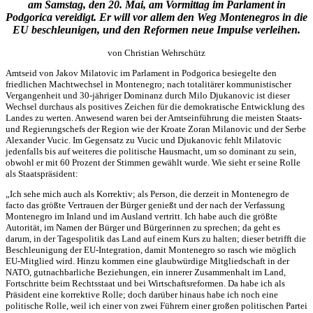
am Samstag, den 20. Mai, am Vormittag im Parlament in
Podgorica vereidigt. Er will vor allem den Weg Montenegros in die
EU beschleunigen, und den Reformen neue Impulse verleihen.
von Christian Wehrschütz
Amtseid von Jakov Milatovic im Parlament in Podgorica besiegelte den
friedlichen Machtwechsel in Montenegro; nach totalitärer kommunistischer
Vergangenheit und 30-jähriger Dominanz durch Milo Djukanovic ist dieser
Wechsel durchaus als positives Zeichen für die demokratische Entwicklung des
Landes zu werten. Anwesend waren bei der Amtseinführung die meisten Staats-
und Regierungschefs der Region wie der Kroate Zoran Milanovic und der Serbe
Alexander Vucic. Im Gegensatz zu Vucic und Djukanovic fehlt Milatovic
jedenfalls bis auf weiteres die politische Hausmacht, um so dominant zu sein,
obwohl er mit 60 Prozent der Stimmen gewählt wurde. Wie sieht er seine Rolle
als Staatspräsident:
„Ich sehe mich auch als Korrektiv; als Person, die derzeit in Montenegro de
facto das größte Vertrauen der Bürger genießt und der nach der Verfassung
Montenegro im Inland und im Ausland vertritt. Ich habe auch die größte
Autorität, im Namen der Bürger und Bürgerinnen zu sprechen; da geht es
darum, in der Tagespolitik das Land auf einem Kurs zu halten; dieser betrifft die
Beschleunigung der EU-Integration, damit Montenegro so rasch wie möglich
EU-Mitglied wird. Hinzu kommen eine glaubwürdige Mitgliedschaft in der
NATO, gutnachbarliche Beziehungen, ein innerer Zusammenhalt im Land,
Fortschritte beim Rechtsstaat und bei Wirtschaftsreformen. Da habe ich als
Präsident eine korrektive Rolle; doch darüber hinaus habe ich noch eine
politische Rolle, weil ich einer von zwei Führern einer großen politischen Partei