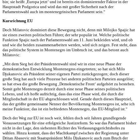
bin; sie heißt ‚Europa jetzt‘ und ist bereits ein dominierender Faktor in der
Hauptstadt Podgorica und wird das mit großer Sicherheit nach der
Parlamentswahl auch im montenegrinischen Parlament sein.“
Kursrichtung EU
Doch Milatovic dominiert diese Bewegung nicht, denn mit Milojko Spajic hat
sie einen zweiten politischen Führer, der sehr populär ist. Welche politische
Funktion Spajic nach der Parlamentswahl am 11. Juni bekleiden wird, und ob
und wie die beiden zusammenarbeiten werden, wird sich zeigen. Fest steht, dass
das politische System in Montenegro im Umbruch ist; und das betont auch
Milatovic:
„Mit dem Sieg bei der Präsidentenwahl sind wir in eine neue Phase der
demokratischen Entwicklung Montenegros eingetreten; so hat sich Milo
Djukanovic als Präsident seiner eigenen Partei zurückgezogen; doch dieser
große Sieg hat auch viele Prozesse bei anderen politischen Parteien ausgelöst;
so hat etwa die große Bewegung ‚Demokratische Front‘ aufgehört zu bestehen.
Somit geht Montenegro derzeit durch eine neue Phase seines politischen
Lebens, und ich hoffe aufrichtig, dass das eine Phase wird, die durch die
Mitgliedschaft in der EU abgeschlossen wird. Gerade durch dieses Hauptziel,
das der größte gemeinsame Nenner der Bevölkerung Montenegros ist, sehe ich
meine Funktion; das ist ein befriedetes Montenegro, das EU-Mitglied ist.“
Doch der Weg zur EU ist noch weit, fehlen doch seit Jahren grundlegende
Voraussetzungen für eine erfolgreiche Justizreform. So war das Parlament bisher
nicht in der Lage, den siebenten Richter des Verfassungsgerichtshofes zu
wählen. Hinzu kommt, dass der Machtkampf zwischen der Regierung unter
Dritan Abasovic mit Staatspräsident Milo Djukanovic auch zum Bruch der