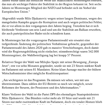
Jahren wurde dann auf friedliche Weise die Staatlichkeit Montenegros erneuert,
das nun als wichtiger Faktor der Stabilität in der Region bekannt ist. Seit sechs
Jahren ist Montenegro Mitglied der NATO und befindet sich im Vorhof der
Europäischen Union.“
Abgewählt wurde Milo Djukanovic wegen seiner langen Dominanz, wegen des
mangelnden Kampfes gegen die Korruption und auch wegen politischer Fehler,
die er vor allem in den vergangenen drei Jahren beging. Trotzdem hat er sich
bleibende Verdienste um sein Land und um die Stabilität am Balkan erworben,
die auch parteipolitischer Hader nicht schmälern kann.
In Montenegro hat die vorgezogene Parlamentswahl wie erwartet eine
tiefgreifende Änderung der politischen Verhältnisse gebracht; gegenüber der
Parlamentswahl des Jahres 2020 gab es massive Verschiebungen, doch damit
wird die Regierungsbildung nicht einfacher; stimmberechtigt waren 542.000
Montenegriner; die Wahlbeteiligung lag bei knapp 57 Prozent.
Relativer Sieger der Wahl war Milojko Spajic mit seiner Bewegung „Europa
Jetzt“; erst vor zehn Monaten gegründet, wurde sie mit 23 Sitzen stärkste Kraft
im Parlament mit seinen 81 Mandaten. Keine klare Aussage machte der frühere
Wirtschaftsminister über mögliche Koalitionspartner:
„Am wichtigsten ist das Programm. Da müssen wir sehen, wer mit uns
übereinstimmt. Dazu zählen der EU-Beitritt so rasch wie möglich, sowie
Reformen der Steuern, der Pensionen und des Arbeitsmarktes.“
Klarer Verlierer der Wahl ist die Partei DPS des ehemaligen Staatspräsidenten
Milo Djukanovic. Das Bündnis verlor mehr als 10 Sitze und wurde mit 21
Sitzen nur mehr zweitstärkste Kraft im Parlament, doch ein totaler Absturz blieb