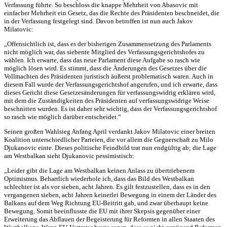
Verfassung führte. So beschloss die knappe Mehrheit von Abasovic mit
einfacher Mehrheit ein Gesetz, das die Rechte des Präsidenten beschneidet, die
in der Verfassung festgelegt sind. Davon betroffen ist nun auch Jakov
Milatovic:
„Offensichtlich ist, dass es der bisherigen Zusammensetzung des Parlaments
nicht möglich war, das siebente Mitglied des Verfassungsgerichtshofes zu
wählen. Ich erwarte, dass das neue Parlament diese Aufgabe so rasch wie
möglich lösen wird. Es stimmt, dass die Änderungen des Gesetzes über die
Vollmachten des Präsidenten juristisch äußerst problematisch waren. Auch in
diesem Fall wurde der Verfassungsgerichtshof angerufen, und ich erwarte, dass
dieses Gericht diese Gesetzesänderungen für verfassungswidrig erklären wird,
mit dem die Zuständigkeiten des Präsidenten auf verfassungswidrige Weise
beschnitten wurden. Es ist daher sehr wichtig, dass der Verfassungsgerichtshof
so rasch wie möglich darüber entscheidet.“
Seinen großen Wahlsieg Anfang April verdankt Jakov Milatovic einer breiten
Koalition unterschiedlicher Parteien, die vor allem die Gegnerschaft zu Milo
Djukanovic einte. Dieses politische Feindbild trat nun endgültig ab; die Lage
am Westbalkan sieht Djukanovic pessimistisch:
„Leider gibt die Lage am Westbalkan keinen Anlass zu übertriebenem
Optimismus. Beharrlich wiederhole ich, dass das Bild des Westbalkan
schlechter ist als vor sieben, acht Jahren. Es gilt festzustellen, dass es in den
vergangenen sieben, acht Jahren keinerlei Bewegung in einem der Länder des
Balkans auf dem Weg Richtung EU-Beitritt gab, und zwar überhaupt keine
Bewegung. Somit beeinflusste die EU mit ihrer Skepsis gegenüber einer
Erweiterung das Abflauen der Begeisterung für Reformen in allen Staaten des