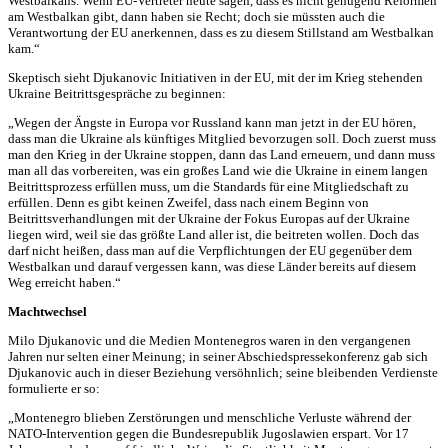
Westbalkans. Wenn EU-Vertreter heute sagen, dass es nicht genügend Reformen
am Westbalkan gibt, dann haben sie Recht; doch sie müssten auch die
Verantwortung der EU anerkennen, dass es zu diesem Stillstand am Westbalkan
kam.“
Skeptisch sieht Djukanovic Initiativen in der EU, mit der im Krieg stehenden
Ukraine Beitrittsgespräche zu beginnen:
„Wegen der Ängste in Europa vor Russland kann man jetzt in der EU hören,
dass man die Ukraine als künftiges Mitglied bevorzugen soll. Doch zuerst muss
man den Krieg in der Ukraine stoppen, dann das Land erneuern, und dann muss
man all das vorbereiten, was ein großes Land wie die Ukraine in einem langen
Beitrittsprozess erfüllen muss, um die Standards für eine Mitgliedschaft zu
erfüllen. Denn es gibt keinen Zweifel, dass nach einem Beginn von
Beitrittsverhandlungen mit der Ukraine der Fokus Europas auf der Ukraine
liegen wird, weil sie das größte Land aller ist, die beitreten wollen. Doch das
darf nicht heißen, dass man auf die Verpflichtungen der EU gegenüber dem
Westbalkan und darauf vergessen kann, was diese Länder bereits auf diesem
Weg erreicht haben.“
Machtwechsel
Milo Djukanovic und die Medien Montenegros waren in den vergangenen
Jahren nur selten einer Meinung; in seiner Abschiedspressekonferenz gab sich
Djukanovic auch in dieser Beziehung versöhnlich; seine bleibenden Verdienste
formulierte er so:
„Montenegro blieben Zerstörungen und menschliche Verluste während der
NATO-Intervention gegen die Bundesrepublik Jugoslawien erspart. Vor 17