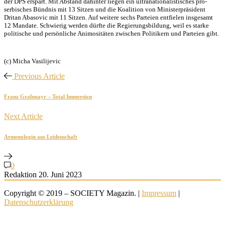
der DPS erspart. Mit Abstand dahinter liegen ein ultranationalistisches pro-
serbisches Bündnis mit 13 Sitzen und die Koalition von Ministerpräsident
Dritan Abasovic mit 11 Sitzen. Auf weitere sechs Parteien entfielen insgesamt
12 Mandate. Schwierig werden dürfte die Regierungsbildung, weil es starke
politische und persönliche Animositäten zwischen Politikern und Parteien gibt.
(c) Micha Vasilijevic
Previous Article
Franz Grabmayr – Total Immersion
Next Article
Armenologin aus Leidenschaft
0
Redaktion
20. Juni 2023
Copyright © 2019 – SOCIETY Magazin. |
Impressum
|
Datenschutzerklärung