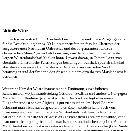
Ab in die Wüste
Im frisch renovierten Hotel Rym findet man einen gemütlichen Ausgangspunkt
für die Besichtigung der ca. 30 Kilometer entfernten fossilen Überreste der
ausgestorbenen Nautilusart Orthoceras und der so genannten „Großen
chinesischen Mauer“, einer Felsformation, von der aus man in die Ferne der
kargen Wüstenlandschaft blicken kann. Unweit davon, in Tamert, kann man
ebenfalls prähistorische Felsritzungen besichtigen, wahrhaft spektakulär sind
aber die versteinerten Bäume, die wie Denkmale aus dem roten Sand
herausragen und der Szenerie den Anschein einer verzauberten Marslandschaft
verleihen.
Weiter ins Herz der Wüste kommt man in Timimoun, einer früheren
Karawanserei, wo jahrhundertelang Getreide, Textilien und andere Güter gegen
Metalle und Elfenbein getauscht wurden. Die Stadt verfügt über einen
Flughafen und ist so von Algier aus gut zu erreichen. Im Hotel Gourara
bekommt man nicht nur ausgezeichnetes Essen, sondern kann auch vom
Swimmingpool aus die umliegende Wüstenlandschaft bewundern. In der
Altstadt, die in traditioneller Weise aus gestampftem Lehm erbaut wurde, kann
man noch die ursprüngliche Lebensweise der Einheimischen erspüren. Auf dem
Markt findet man auch das ein oder andere Souvenir. Timimoun liegt am Rande
eines Salzsees, von dort aus kann man zauberhafte Palmenhaine wie den von