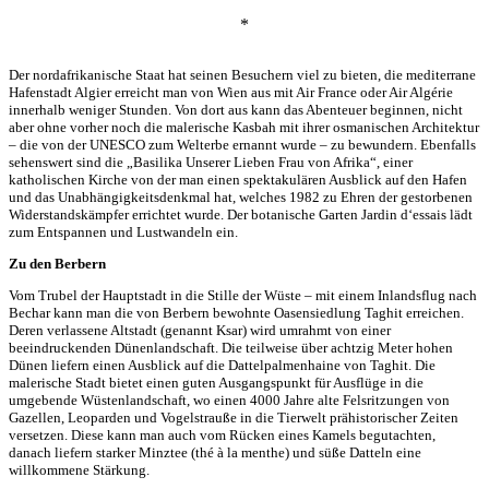
*
Der nordafrikanische Staat hat seinen Besuchern viel zu bieten, die mediterrane
Hafenstadt Algier erreicht man von Wien aus mit Air France oder Air Algérie
innerhalb weniger Stunden. Von dort aus kann das Abenteuer beginnen, nicht
aber ohne vorher noch die malerische Kasbah mit ihrer osmanischen Architektur
– die von der UNESCO zum Welterbe ernannt wurde ­– zu bewundern. Ebenfalls
sehenswert sind die „Basilika Unserer Lieben Frau von Afrika“, einer
katholischen Kirche von der man einen spektakulären Ausblick auf den Hafen
und das Unabhängigkeitsdenkmal hat, welches 1982 zu Ehren der gestorbenen
Widerstandskämpfer errichtet wurde. Der botanische Garten Jardin d‘essais lädt
zum Entspannen und Lustwandeln ein.
Zu den Berbern
Vom Trubel der Hauptstadt in die Stille der Wüste – mit einem Inlandsflug nach
Bechar kann man die von Berbern bewohnte Oasensiedlung Taghit erreichen.
Deren verlassene Altstadt (genannt Ksar) wird umrahmt von einer
beeindruckenden Dünenlandschaft. Die teilweise über achtzig Meter hohen
Dünen liefern einen Ausblick auf die Dattelpalmenhaine von Taghit. Die
malerische Stadt bietet einen guten Ausgangspunkt für Ausflüge in die
umgebende Wüstenlandschaft, wo einen 4000 Jahre alte Felsritzungen von
Gazellen, Leoparden und Vogelstrauße in die Tierwelt prähistorischer Zeiten
versetzen. Diese kann man auch vom Rücken eines Kamels begutachten,
danach liefern starker Minztee (thé à la menthe) und süße Datteln eine
willkommene Stärkung.