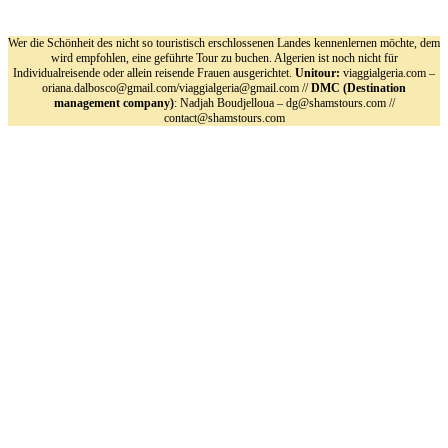
Wer die Schönheit des nicht so touristisch erschlossenen Landes kennenlernen möchte, dem
wird empfohlen, eine geführte Tour zu buchen. Algerien ist noch nicht für
Individualreisende oder allein reisende Frauen ausgerichtet.
Unitour:
viaggialgeria.com –
oriana.dalbosco@gmail.com/viaggialgeria@gmail.com //
DMC (Destination
management company)
: Nadjah Boudjelloua – dg@shamstours.com //
contact@shamstours.com