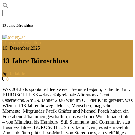
Search
for:
13 Jahre Büroschluss
Tipps der Redaktion
16. Dezember 2025
13 Jahre Büroschluss
by
Redaktion
0
Was 2013 als spontane Idee zweier Freunde begann, ist heute Kult:
BÜROSCHLUSS – das erfolgreichste Afterwork-Event
Österreichs. Am 29. Jänner 2026 wird im O – der Klub gefeiert, was
Wien seit 13 Jahren bewegt: Musik, Menschen, magische
Momente. Mitgründer Patrik Gräfter und Michael Posch haben ein
Feierabend-Phänomen geschaffen, das weit über Wien hinausstrahlt
– von München bis Hamburg. Stil, Stimmung und Community statt
Business Blues: BÜROSCHLUSS ist kein Event, es ist ein Gefühl.
Zum Jubiläum gibt’s Live-Musik von Stereoparty, ein vielfältiges