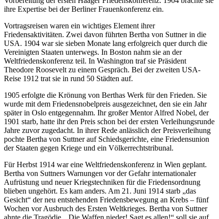
Vorbereitung der ersten Haager Friedenskonferenz. 1904 brachte sie
ihre Expertise bei der Berliner Frauenkonferenz ein.
Vortragsreisen waren ein wichtiges Element ihrer
Friedensaktivitäten. Zwei davon führten Bertha von Suttner in die
USA. 1904 war sie sieben Monate lang erfolgreich quer durch die
Vereinigten Staaten unterwegs. In Boston nahm sie an der
Weltfriedenskonferenz teil. In Washington traf sie Präsident
Theodore Roosevelt zu einem Gespräch. Bei der zweiten USA-
Reise 1912 trat sie in rund 50 Städten auf.
1905 erfolgte die Krönung von Berthas Werk für den Frieden. Sie
wurde mit dem Friedensnobelpreis ausgezeichnet, den sie ein Jahr
später in Oslo entgegennahm. Ihr großer Mentor Alfred Nobel, der
1901 starb, hatte ihr den Preis schon bei der ersten Verleihungsrunde
Jahre zuvor zugedacht. In ihrer Rede anlässlich der Preisverleihung
pochte Bertha von Suttner auf Schiedsgerichte, eine Friedensunion
der Staaten gegen Kriege und ein Völkerrechtstribunal.
Für Herbst 1914 war eine Weltfriedenskonferenz in Wien geplant.
Bertha von Suttners Warnungen vor der Gefahr internationaler
Aufrüstung und neuer Kriegstechniken für die Friedensordnung
blieben ungehört. Es kam anders. Am 21. Juni 1914 starb „das
Gesicht“ der neu entstehenden Friedensbewegung an Krebs – fünf
Wochen vor Ausbruch des Ersten Weltkrieges. Bertha von Suttner
ahnte die Tragödie. „Die Waffen nieder! Sagt es allen!“ soll sie auf