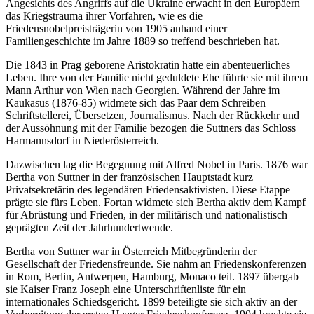
Angesichts des Angriffs auf die Ukraine erwacht in den Europäern
das Kriegstrauma ihrer Vorfahren, wie es die
Friedensnobelpreisträgerin von 1905 anhand einer
Familiengeschichte im Jahre 1889 so treffend beschrieben hat.
Die 1843 in Prag geborene Aristokratin hatte ein abenteuerliches
Leben. Ihre von der Familie nicht geduldete Ehe führte sie mit ihrem
Mann Arthur von Wien nach Georgien. Während der Jahre im
Kaukasus (1876-85) widmete sich das Paar dem Schreiben –
Schriftstellerei, Übersetzen, Journalismus. Nach der Rückkehr und
der Aussöhnung mit der Familie bezogen die Suttners das Schloss
Harmannsdorf in Niederösterreich.
Dazwischen lag die Begegnung mit Alfred Nobel in Paris. 1876 war
Bertha von Suttner in der französischen Hauptstadt kurz
Privatsekretärin des legendären Friedensaktivisten. Diese Etappe
prägte sie fürs Leben. Fortan widmete sich Bertha aktiv dem Kampf
für Abrüstung und Frieden, in der militärisch und nationalistisch
geprägten Zeit der Jahrhundertwende.
Bertha von Suttner war in Österreich Mitbegründerin der
Gesellschaft der Friedensfreunde. Sie nahm an Friedenskonferenzen
in Rom, Berlin, Antwerpen, Hamburg, Monaco teil. 1897 übergab
sie Kaiser Franz Joseph eine Unterschriftenliste für ein
internationales Schiedsgericht. 1899 beteiligte sie sich aktiv an der