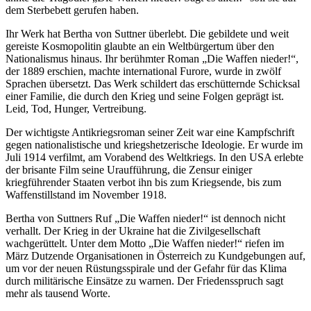
dem Sterbebett gerufen haben.
Ihr Werk hat Bertha von Suttner überlebt. Die gebildete und weit
gereiste Kosmopolitin glaubte an ein Weltbürgertum über den
Nationalismus hinaus. Ihr berühmter Roman „Die Waffen nieder!“,
der 1889 erschien, machte international Furore, wurde in zwölf
Sprachen übersetzt. Das Werk schildert das erschütternde Schicksal
einer Familie, die durch den Krieg und seine Folgen geprägt ist.
Leid, Tod, Hunger, Vertreibung.
Der wichtigste Antikriegsroman seiner Zeit war eine Kampfschrift
gegen nationalistische und kriegshetzerische Ideologie. Er wurde im
Juli 1914 verfilmt, am Vorabend des Weltkriegs. In den USA erlebte
der brisante Film seine Uraufführung, die Zensur einiger
kriegführender Staaten verbot ihn bis zum Kriegsende, bis zum
Waffenstillstand im November 1918.
Bertha von Suttners Ruf „Die Waffen nieder!“ ist dennoch nicht
verhallt. Der Krieg in der Ukraine hat die Zivilgesellschaft
wachgerüttelt. Unter dem Motto „Die Waffen nieder!“ riefen im
März Dutzende Organisationen in Österreich zu Kundgebungen auf,
um vor der neuen Rüstungsspirale und der Gefahr für das Klima
durch militärische Einsätze zu warnen. Der Friedensspruch sagt
mehr als tausend Worte.