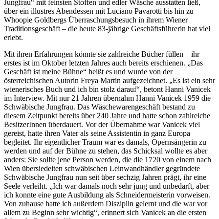
Jungfrau“ mit feinsten Stoffen und edler Wäsche ausstatten ließ,
über ein illustres Abendessen mit Luciano Pavarotti bis hin zu
Whoopie Goldbergs Überraschungsbesuch in ihrem Wiener
Traditionsgeschäft – die heute 83-jährige Geschäftsführerin hat viel
erlebt.
Mit ihren Erfahrungen könnte sie zahlreiche Bücher füllen – ihr
erstes ist im Oktober letzten Jahres auch bereits erschienen. „Das
Geschäft ist meine Bühne“ heißt es und wurde von der
österreichischen Autorin Freya Martin aufgezeichnet. „Es ist ein sehr
wienerisches Buch und ich bin stolz darauf“, betont Hanni Vanicek
im Interview. Mit nur 21 Jahren übernahm Hanni Vanicek 1959 die
Schwäbische Jungfrau. Das Wäschewarengeschäft bestand zu
diesem Zeitpunkt bereits über 240 Jahre und hatte schon zahlreiche
BesitzerInnen überdauert. Vor der Übernahme war Vanicek viel
gereist, hatte ihren Vater als seine Assistentin in ganz Europa
begleitet. Ihr eigentlicher Traum war es damals, Opernsängerin zu
werden und auf der Bühne zu stehen, das Schicksal wollte es aber
anders: Sie sollte jene Person werden, die die 1720 von einem nach
Wien übersiedelten schwäbischen Leinwandhändler gegründete
Schwäbische Jungfrau nun seit über sechzig Jahren prägt, ihr eine
Seele verleiht. „Ich war damals noch sehr jung und unbedarft, aber
ich konnte eine gute Ausbildung als Schneidermeisterin vorweisen.
Von zuhause hatte ich außerdem Disziplin gelernt und die war vor
allem zu Beginn sehr wichtig“, erinnert sich Vanicek an die ersten