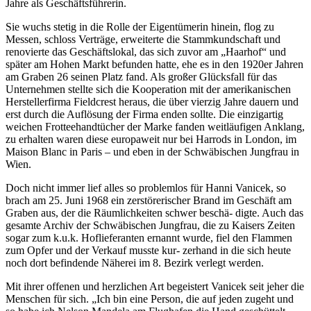
Jahre als Geschäftsführerin.
Sie wuchs stetig in die Rolle der Eigentümerin hinein, flog zu
Messen, schloss Verträge, erweiterte die Stammkundschaft und
renovierte das Geschäftslokal, das sich zuvor am „Haarhof“ und
später am Hohen Markt befunden hatte, ehe es in den 1920er Jahren
am Graben 26 seinen Platz fand. Als großer Glücksfall für das
Unternehmen stellte sich die Kooperation mit der amerikanischen
Herstellerfirma Fieldcrest heraus, die über vierzig Jahre dauern und
erst durch die Auflösung der Firma enden sollte. Die einzigartig
weichen Frotteehandtücher der Marke fanden weitläufigen Anklang,
zu erhalten waren diese europaweit nur bei Harrods in London, im
Maison Blanc in Paris – und eben in der Schwäbischen Jungfrau in
Wien.
Doch nicht immer lief alles so problemlos für Hanni Vanicek, so
brach am 25. Juni 1968 ein zerstörerischer Brand im Geschäft am
Graben aus, der die Räumlichkeiten schwer beschä- digte. Auch das
gesamte Archiv der Schwäbischen Jungfrau, die zu Kaisers Zeiten
sogar zum k.u.k. Hoflieferanten ernannt wurde, fiel den Flammen
zum Opfer und der Verkauf musste kur- zerhand in die sich heute
noch dort befindende Näherei im 8. Bezirk verlegt werden.
Mit ihrer offenen und herzlichen Art begeistert Vanicek seit jeher die
Menschen für sich. „Ich bin eine Person, die auf jeden zugeht und