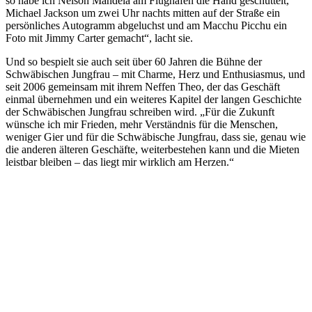
so habe ich Nelson Mandela am Flughafen die Hand geschüttelt,
Michael Jackson um zwei Uhr nachts mitten auf der Straße ein
persönliches Autogramm abgeluchst und am Macchu Picchu ein
Foto mit Jimmy Carter gemacht“, lacht sie.
Und so bespielt sie auch seit über 60 Jahren die Bühne der
Schwäbischen Jungfrau – mit Charme, Herz und Enthusiasmus, und
seit 2006 gemeinsam mit ihrem Neffen Theo, der das Geschäft
einmal übernehmen und ein weiteres Kapitel der langen Geschichte
der Schwäbischen Jungfrau schreiben wird. „Für die Zukunft
wünsche ich mir Frieden, mehr Verständnis für die Menschen,
weniger Gier und für die Schwäbische Jungfrau, dass sie, genau wie
die anderen älteren Geschäfte, weiterbestehen kann und die Mieten
leistbar bleiben – das liegt mir wirklich am Herzen.“