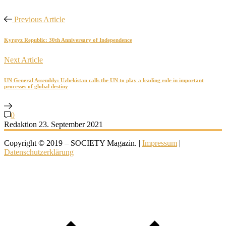
Previous Article
Kyrgyz Republic: 30th Anniversary of Independence
Next Article
UN General Assembly: Uzbekistan calls the UN to play a leading role in important
processes of global destiny
0
Redaktion
23. September 2021
Copyright © 2019 – SOCIETY Magazin. |
Impressum
|
Datenschutzerklärung