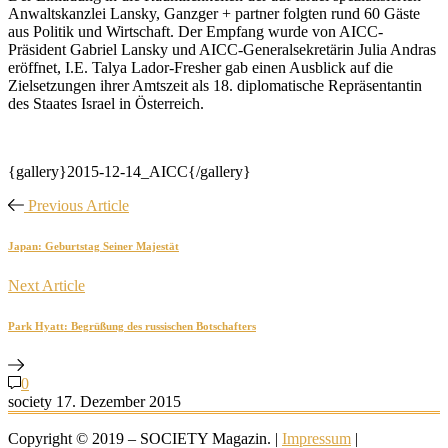
Anwaltskanzlei Lansky, Ganzger + partner folgten rund 60 Gäste
aus Politik und Wirtschaft. Der Empfang wurde von AICC-
Präsident Gabriel Lansky und AICC-Generalsekretärin Julia Andras
eröffnet, I.E. Talya Lador-Fresher gab einen Ausblick auf die
Zielsetzungen ihrer Amtszeit als 18. diplomatische Repräsentantin
des Staates Israel in Österreich.
{gallery}2015-12-14_AICC{/gallery}
Previous Article
Japan: Geburtstag Seiner Majestät
Next Article
Park Hyatt: Begrüßung des russischen Botschafters
0
society
17. Dezember 2015
Copyright © 2019 – SOCIETY Magazin. |
Impressum
|