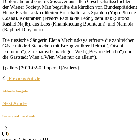
Diplomatie und einem Crossover aus allen Gesellschaftsschichten
der Wiener Society. Man begrüßte die kürzlich von Bundespräsident
Heinz Fischer akkreditierten Botschafter aus Spanien (Yago Pico de
Coana), Kolumbien (Freddy Padilla de León), dem Irak (Surood
Rashid Najib), aus Laos (Khamkheuang Bounteum), und Namibia
(Raphael Dinyando).
Die russische Sängerin Elena Mezhinskaya erfreute die zahlreichen
Gäste mit drei Ständchen mit Bezug zu ihrer Heimat („Otschi
Tschornia“), zur spanischsprachigen Welt („Besame Mucho“) und
die Gaststadt Wien („Wien Wien nur du allein“).
{gallery}2011-02-02Imperial{/gallery}
Previous Article
Aktuelle Ausgabe
Next Article
Society auf Facebook
0
society
2. Februar 2011