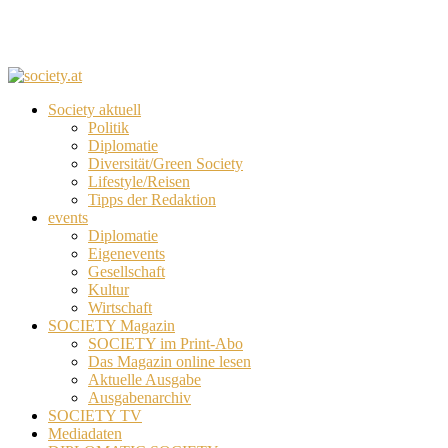
Society aktuell
Politik
Diplomatie
Diversität/Green Society
Lifestyle/Reisen
Tipps der Redaktion
events
Diplomatie
Eigenevents
Gesellschaft
Kultur
Wirtschaft
SOCIETY Magazin
SOCIETY im Print-Abo
Das Magazin online lesen
Aktuelle Ausgabe
Ausgabenarchiv
SOCIETY TV
Mediadaten