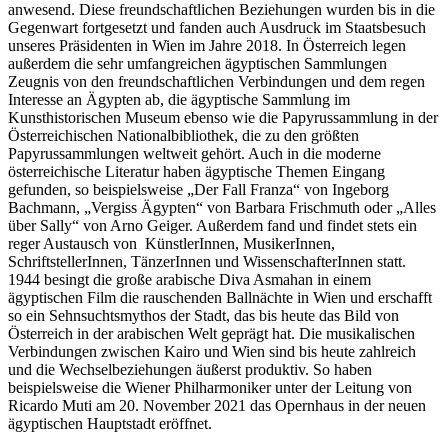
anwesend. Diese freundschaftlichen Beziehungen wurden bis in die
Gegenwart fortgesetzt und fanden auch Ausdruck im Staatsbesuch
unseres Präsidenten in Wien im Jahre 2018. In Österreich legen
außerdem die sehr umfangreichen ägyptischen Sammlungen
Zeugnis von den freundschaftlichen Verbindungen und dem regen
Interesse an Ägypten ab, die ägyptische Sammlung im
Kunsthistorischen Museum ebenso wie die Papyrussammlung in der
Österreichischen Nationalbibliothek, die zu den größten
Papyrussammlungen weltweit gehört. Auch in die moderne
österreichische Literatur haben ägyptische Themen Eingang
gefunden, so beispielsweise „Der Fall Franza“ von Ingeborg
Bachmann, „Vergiss Ägypten“ von Barbara Frischmuth oder „Alles
über Sally“ von Arno Geiger. Außerdem fand und findet stets ein
reger Austausch von KünstlerInnen, MusikerInnen,
SchriftstellerInnen, TänzerInnen und WissenschafterInnen statt.
1944 besingt die große arabische Diva Asmahan in einem
ägyptischen Film die rauschenden Ballnächte in Wien und erschafft
so ein Sehnsuchtsmythos der Stadt, das bis heute das Bild von
Österreich in der arabischen Welt geprägt hat. Die musikalischen
Verbindungen zwischen Kairo und Wien sind bis heute zahlreich
und die Wechselbeziehungen äußerst produktiv. So haben
beispielsweise die Wiener Philharmoniker unter der Leitung von
Ricardo Muti am 20. November 2021 das Opernhaus in der neuen
ägyptischen Hauptstadt eröffnet.