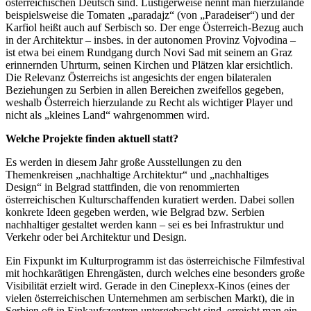
österreichischen Deutsch sind. Lustigerweise nennt man hierzulande
beispielsweise die Tomaten „paradajz“ (von „Paradeiser“) und der
Karfiol heißt auch auf Serbisch so. Der enge Österreich-Bezug auch
in der Architektur – insbes. in der autonomen Provinz Vojvodina –
ist etwa bei einem Rundgang durch Novi Sad mit seinem an Graz
erinnernden Uhrturm, seinen Kirchen und Plätzen klar ersichtlich.
Die Relevanz Österreichs ist angesichts der engen bilateralen
Beziehungen zu Serbien in allen Bereichen zweifellos gegeben,
weshalb Österreich hierzulande zu Recht als wichtiger Player und
nicht als „kleines Land“ wahrgenommen wird.
Welche Projekte finden aktuell statt?
Es werden in diesem Jahr große Ausstellungen zu den
Themenkreisen „nachhaltige Architektur“ und „nachhaltiges
Design“ in Belgrad stattfinden, die von renommierten
österreichischen Kulturschaffenden kuratiert werden. Dabei sollen
konkrete Ideen gegeben werden, wie Belgrad bzw. Serbien
nachhaltiger gestaltet werden kann – sei es bei Infrastruktur und
Verkehr oder bei Architektur und Design.
Ein Fixpunkt im Kulturprogramm ist das österreichische Filmfestival
mit hochkarätigen Ehrengästen, durch welches eine besonders große
Visibilität erzielt wird. Gerade in den Cineplexx-Kinos (eines der
vielen österreichischen Unternehmen am serbischen Markt), die in
Serbien oft in Einkaufszentren untergebracht sind, erreicht man ein