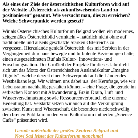
Als eines der Ziele der österreichischen Kulturforen wird auf
der Website „Österreich als zukunftsweisendes Land zu
positionieren“ genannt. Wie versucht man, dies zu erreichen?
Welche Schwerpunkte werden gesetzt?
Wir als Österreichisches Kulturforum Belgrad wollen ein modernes,
zeitgemäßes Österreichbild vermitteln – natürlich nicht ohne auf
traditionelle und allseits geschätzte Stärken Österreichs zu
vergessen. Hierzulande genießt Österreich, das mit Serbien in der
Vergangenheit durchaus bewegte und turbulente Beziehungen hatte,
einen ausgezeichneten Ruf als Kultur-, Innovations- und
Forschungsnation. Der Großteil der Projekte für dieses Jahr dreht
sich um das Motto der Österreichischen Auslandskultur „Imagine
Dignity“, welche derzeit einen Schwerpunkt auf die Länder des
Westbalkans legt. Wir widmen uns dabei u.a. der Kernfrage, wie wir
Lebensraum nachhaltig gestalten können – eine Frage, die gerade im
serbischen Kontext mit Abwanderung, Brain-Drain, Luft- und
Wasserverschmutzung sowie Ressourcenverbrauch eine enorme
Bedeutung hat. Verstärkt setzen wir auch auf die Verknüpfung
zwischen Kunst und Wissenschaft, die besonders niederschwellig
dem breiten Publikum in den vom Kulturforum initiierten „Science
Cafés“ präsentiert wird.
Gerade außerhalb der großen Zentren Belgrad und
Novi Sad leistet das Kulturforum manchmal