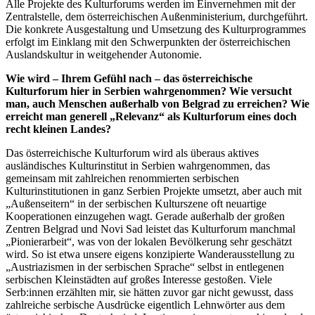
Alle Projekte des Kulturforums werden im Einvernehmen mit der
Zentralstelle, dem österreichischen Außenministerium, durchgeführt.
Die konkrete Ausgestaltung und Umsetzung des Kulturprogrammes
erfolgt im Einklang mit den Schwerpunkten der österreichischen
Auslandskultur in weitgehender Autonomie.
Wie wird – Ihrem Gefühl nach – das österreichische
Kulturforum hier in Serbien wahrgenommen? Wie versucht
man, auch Menschen außerhalb von Belgrad zu erreichen? Wie
erreicht man generell „Relevanz“ als Kulturforum eines doch
recht kleinen Landes?
Das österreichische Kulturforum wird als überaus aktives
ausländisches Kulturinstitut in Serbien wahrgenommen, das
gemeinsam mit zahlreichen renommierten serbischen
Kulturinstitutionen in ganz Serbien Projekte umsetzt, aber auch mit
„Außenseitern“ in der serbischen Kulturszene oft neuartige
Kooperationen einzugehen wagt. Gerade außerhalb der großen
Zentren Belgrad und Novi Sad leistet das Kulturforum manchmal
„Pionierarbeit“, was von der lokalen Bevölkerung sehr geschätzt
wird. So ist etwa unsere eigens konzipierte Wanderausstellung zu
„Austriazismen in der serbischen Sprache“ selbst in entlegenen
serbischen Kleinstädten auf großes Interesse gestoßen. Viele
Serb:innen erzählten mir, sie hätten zuvor gar nicht gewusst, dass
zahlreiche serbische Ausdrücke eigentlich Lehnwörter aus dem