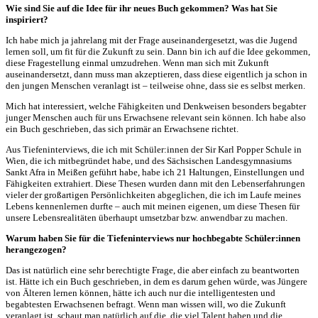
Wie sind Sie auf die Idee für ihr neues Buch gekommen? Was hat Sie
inspiriert?
Ich habe mich ja jahrelang mit der Frage auseinandergesetzt, was die Jugend
lernen soll, um fit für die Zukunft zu sein. Dann bin ich auf die Idee gekommen,
diese Fragestellung einmal umzudrehen. Wenn man sich mit Zukunft
auseinandersetzt, dann muss man akzeptieren, dass diese eigentlich ja schon in
den jungen Menschen veranlagt ist – teilweise ohne, dass sie es selbst merken.
Mich hat interessiert, welche Fähigkeiten und Denkweisen besonders begabter
junger Menschen auch für uns Erwachsene relevant sein können. Ich habe also
ein Buch geschrieben, das sich primär an Erwachsene richtet.
Aus Tiefeninterviews, die ich mit Schüler:innen der Sir Karl Popper Schule in
Wien, die ich mitbegründet habe, und des Sächsischen Landesgymnasiums
Sankt Afra in Meißen geführt habe, habe ich 21 Haltungen, Einstellungen und
Fähigkeiten extrahiert. Diese Thesen wurden dann mit den Lebenserfahrungen
vieler der großartigen Persönlichkeiten abgeglichen, die ich im Laufe meines
Lebens kennenlernen durfte – auch mit meinen eigenen, um diese Thesen für
unsere Lebensrealitäten überhaupt umsetzbar bzw. anwendbar zu machen.
Warum haben Sie für die Tiefeninterviews nur hochbegabte Schüler:innen
herangezogen?
Das ist natürlich eine sehr berechtigte Frage, die aber einfach zu beantworten
ist. Hätte ich ein Buch geschrieben, in dem es darum gehen würde, was Jüngere
von Älteren lernen können, hätte ich auch nur die intelligentesten und
begabtesten Erwachsenen befragt. Wenn man wissen will, wo die Zukunft
veranlagt ist, schaut man natürlich auf die, die viel Talent haben und die