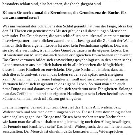
besonders schlau sind, also bei jenen, die (hoch-)begabt sind.
Können Sie noch einmal die Kernthemen, die Grundessenz des Buches für
uns zusammenfassen?
Was mir während des Schreibens den Schlaf geraubt hat, war die Frage, ob es bei
den 21 Thesen ein gemeinsames Muster gibt, das all diese jungen Menschen
verbindet. Die Grundessenz, die sich schließlich herauskristallisiert hat: meine
Interviewpartner:innen blicken zwar durchaus besorgt auf die Zukunft der Welt,
hinsichtlich ihres eigenen Lebens ist aber kein Pessimismus spürbar. Das, was
sie also alle verbindet, ist ein hohes Grundvertrauen in ihr eigenes Leben. Das
ist wiederum ein Muster, das auch vielen erfolgreichen Erwachsenen innewohnt.
Das Grundvertrauen bildet sich entwicklungspsychologisch in den ersten sechs
Lebensmonaten aus, natürlich haben nicht alle Menschen die Möglichkeit,
dieses in ihrer Kindheit zu entwickeln. Die gute Nachricht ist aber, dass man
sich dieses Grundvertrauen in das Leben selber auch später noch aneignen
kann. Je mehr man über seine Fähigkeiten weiß und sie anwendet, umso mehr
Vertrauen bildet sich insgesamt in das eigene Leben. So traut man sich auch
neue Dinge zu und daraus entwickeln sich wiederum neue Fähigkeiten. Solange
man das Gefühl hat, mit seinen eigenen Handlungen sein Leben beeinflussen zu
können, kann man auch mit Krisen gut umgehen.
In einem Kapitel behandle ich zum Beispiel das Thema Ambivalenz bzw.
Widerspruch und wie man damit umgehen kann. Dieser Herausforderung stehen
wir ja täglich gegenüber. Kriege und Krisen beherrschen unsere Nachrichten –
wie kann man das alles aushalten und gleichzeitig noch den Alltag bewältigen,
für Freunde und Familie da sein? Das ist ein Widerspruch, den man lernen muss,
auszuhalten. Der Mensch ist ohnehin dafür konstruiert, mit Widersprüchen