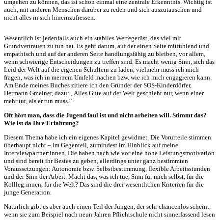
umgehen zu können, das ist schon einmal eine zentrale Erkenntnis. Wichtig ist
auch, mit anderen Menschen darüber zu reden und sich auszutauschen und
nicht alles in sich hineinzufressen.
Wesentlich ist jedenfalls auch ein stabiles Wertegerüst, das viel mit
Grundvertrauen zu tun hat. Es geht darum, auf der einen Seite mitfühlend und
empathisch und auf der anderen Seite handlungsfähig zu bleiben, vor allem,
wenn schwierige Entscheidungen zu treffen sind. Es macht wenig Sinn, sich das
Leid der Welt auf die eigenen Schultern zu laden, vielmehr muss ich mich
fragen, was ich in meinem Umfeld machen bzw. wie ich mich engagieren kann.
Am Ende meines Buches zitiere ich den Gründer der SOS-Kinderdörfer,
Hermann Gmeiner, dazu: „Alles Gute auf der Welt geschieht nur, wenn einer
mehr tut, als er tun muss.“
Oft hört man, dass die Jugend faul ist und nicht arbeiten will. Stimmt das?
Wie ist da Ihre Erfahrung?
Diesem Thema habe ich ein eigenes Kapitel gewidmet. Die Vorurteile stimmen
überhaupt nicht – im Gegenteil, zumindest im Hinblick auf meine
Interviewpartner:innen. Die haben nach wie vor eine hohe Leistungsmotivation
und sind bereit ihr Bestes zu geben, allerdings unter ganz bestimmten
Voraussetzungen: Autonomie bzw. Selbstbestimmung, flexible Arbeitsstunden
und der Sinn der Arbeit. Macht das, was ich tue, Sinn für mich selbst, für die
Kollleg:innen, für die Welt? Das sind die drei wesentlichen Kriterien für die
junge Generation.
Natürlich gibt es aber auch einen Teil der Jungen, der sehr chancenlos scheint,
wenn sie zum Beispiel nach neun Jahren Pflichtschule nicht sinnerfassend lesen